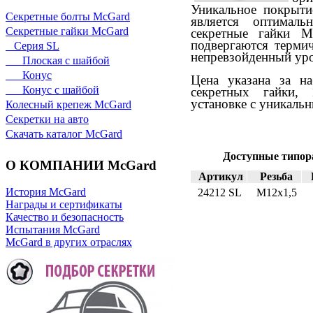
Уникальное покрыти
Секретные болты McGard
является оптимал
Секретные гайки McGard
секретные гайки M
подвергаются термич
Серия SL
непревзойденный уро
Плоская с шайбой
Конус
Цена указана за на
Конус с шайбой
секретных гайки, 
установке с уникаль
Колесный крепеж McGard
Секретки на авто
Скачать каталог McGard
Доступные типор
О КОМПАНИИ McGard
Артикул
Резьба
История McGard
24212 SL
М12х1,5
Награды и сертификаты
Качество и безопасность
Испытания McGard
McGard в других отраслях