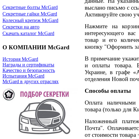
данные. На указанн
выслано письмо с ссы
Секретные болты McGard
Активируйте свою уч
Секретные гайки McGard
Колесный крепеж McGard
Нажмите на корзин
Секретки на авто
интересующего вас 
Скачать каталог McGard
товар и его количе
кнопку "Оформить за
О КОМПАНИИ McGard
В примечание укажит
История McGard
и оплаты товара. 
Награды и сертификаты
Качество и безопасность
Украине, в графе «
Испытания McGard
отделения Новой поч
McGard в других отраслях
Способы оплаты
Оплата наличными
товара (только для Ки
Наложенный платеж
Почта". Оплачивает
от стоимости товара +