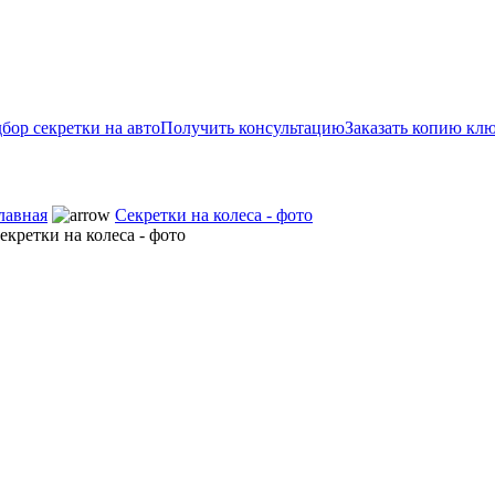
бор секретки на авто
Получить консультацию
Заказать копию кл
лавная
Секретки на колеса - фото
екретки на колеса - фото