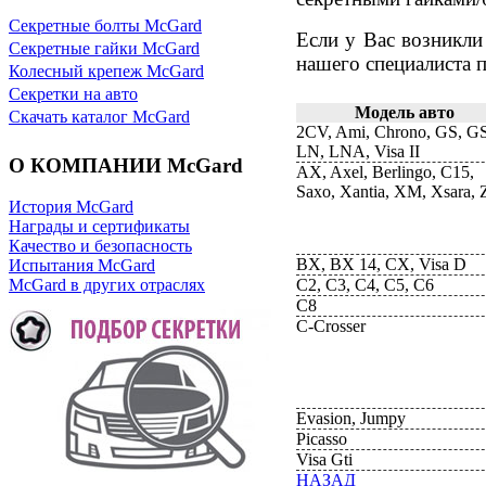
Секретные болты McGard
Если у Вас возникли
Секретные гайки McGard
нашего специалиста п
Колесный крепеж McGard
Секретки на авто
Модель авто
Скачать каталог McGard
2CV, Ami, Chrono, GS, G
LN, LNA, Visa II
О КОМПАНИИ McGard
AX, Axel, Berlingo, C15,
Saxo, Xantia, XM, Xsara,
История McGard
Награды и сертификаты
Качество и безопасность
BX, BX 14, CX, Visa D
Испытания McGard
C2, C3, C4, C5, C6
McGard в других отраслях
C8
C-Crosser
Evasion, Jumpy
Picasso
Visa Gti
НАЗАД