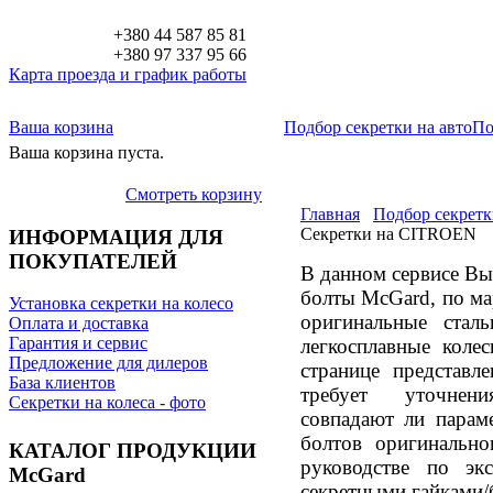
+380 44 587 85 81
+380 97 337 95 66
Карта проезда и график работы
Ваша корзина
Подбор секретки на авто
По
Ваша корзина пуста.
Смотреть корзину
Главная
Подбор секретк
Секретки на СITROEN
ИНФОРМАЦИЯ ДЛЯ
ПОКУПАТЕЛЕЙ
В данном сервисе Вы
болты McGard, по ма
Установка секретки на колесо
оригинальные стал
Оплата и доставка
Гарантия и сервис
легкосплавные кол
Предложение для дилеров
странице представл
База клиентов
требует уточнени
Секретки на колеса - фото
совпадают ли парам
болтов оригинально
КАТАЛОГ ПРОДУКЦИИ
руководстве по эк
McGard
секретными гайками/