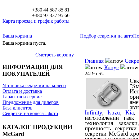
+380 44 587 85 81
+380 97 337 95 66
Карта проезда и график работы
Ваша корзина
Подбор секретки на авто
По
Ваша корзина пуста.
Смотреть корзину
Главная
Секре
ИНФОРМАЦИЯ ДЛЯ
Конус
ПОКУПАТЕЛЕЙ
24195 SU
Се
"S
Установка секретки на колесо
Ис
Оплата и доставка
ор
Гарантия и сервис
ам
Предложение для дилеров
ав
База клиентов
Infinity
,
Isuzu
,
Kia
,
Секретки на колеса - фото
изготовлении гаек
технология закалк
КАТАЛОГ ПРОДУКЦИИ
прочность секретки
секретки McGard хро
McGard
никеля и одного сло