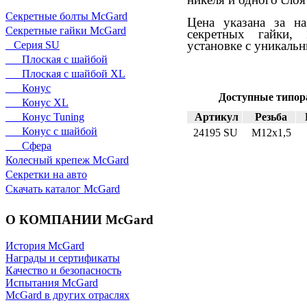
Секретные болты McGard
Цена указана за на
Секретные гайки McGard
секретных гайки, 
установке с уникаль
Серия SU
Плоская с шайбой
Плоская с шайбой XL
Конус
Доступные типор
Конус XL
Артикул
Резьба
Конус Tuning
Конус с шайбой
24195 SU
М12х1,5
Сфера
Колесный крепеж McGard
Секретки на авто
Скачать каталог McGard
О КОМПАНИИ McGard
История McGard
Награды и сертификаты
Качество и безопасность
Испытания McGard
McGard в других отраслях